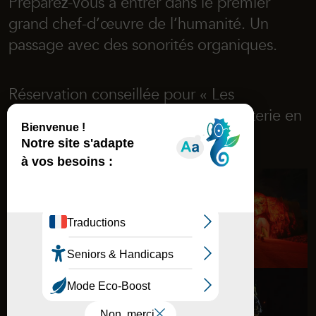
Préparez-vous à entrer dans le premier
grand chef-d’œuvre de l’humanité. Un
passage avec des sonorités organiques.
Réservation conseillée pour « Les
Nocturnes de Chauvet » sur la
billetterie en
ligne
.