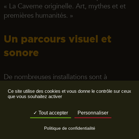
«
La Caverne originelle. Art, mythes et et
premières humanités
. »
Un parcours visuel et
sonore
De nombreuses installations sont à
découvrir à travers l’ensemble de notre
Ce site utilise des cookies et vous donne le contrôle sur ceux
parc :
que vous souhaitez activer
L’esprit des animaux :
Tout accepter
Personnaliser
Partez à la rencontre des esprits d’animaux
préhistoriques.
Politique de confidentialité