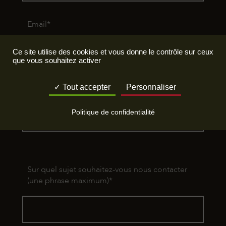
Email
*
Ce site utilise des cookies et vous donne le contrôle sur ceux
que vous souhaitez activer
Tout accepter
Personnaliser
Téléphone
*
Politique de confidentialité
Sur quel sujet souhaitez-vous nous contacter
(une phrase maximum)
*