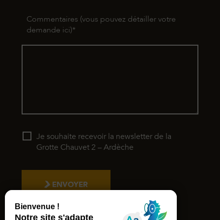
Commentaires (vous pouvez détailler votre
demande ici)
*
Je souhaite recevoir la newsletter de la
Grotte Chauvet 2 – Ardèche
ENVOYER