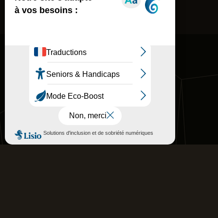
4941 Route de Bourg St Andéol
07150 Vallon-Pont-d’Arc
04 75 94 39 40
Grand public
Professionnels