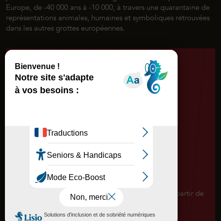
Europe, de -40 000 ans à -10 000, à travers une quarantaine de
représentations animales, humaines et symboliques retrouvées
dans les autres
grottes
européennes.
En chiffres
650
m² d’exposition permanente
350
m² de décors minéraux et végétaux
reconstitués
1
panorama géant de 600 m² réalisé à partir de
1500 photos