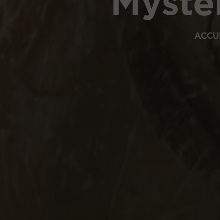
Mystér
ACCU