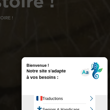
toire !
OIRE !