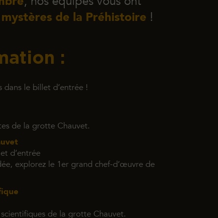
mbre
, nos équipes vous ont
s
mystères de la Préhistoire
!
ation :
dans le billet d’entrée !
tes de la grotte Chauvet.
auvet
let d’entrée
dée, explorez le 1er grand chef-d’œuvre de
fique
scientifiques de la grotte Chauvet.