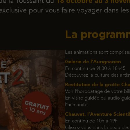
de la Toussaint du
18 octobre au 3 nove
clusive pour vous faire
voyager dans le
La programm
Les animations sont comprises 
Galerie de l’Aurignacien
En continu de 9h30 à 18h45
Découvrez la culture des artis
Restitution de la grotte Ch
Voir l’horodatage de votre bil
En visite guidée ou audio gui
l’humanité.
Chauvet, l’Aventure Scienti
En continu de 10h à 19h
Glissez vous dans la peau des 