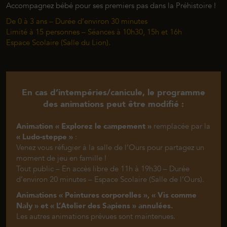
Accompagnez bébé pour ses premiers pas dans la Préhistoire !
De 0 à 3 ans – Durée d’environ 30 minutes
Limité à 15 personnes – Séances à 10h30, 15h et 16h
Espace Scolaire (Salle du Lion).
En cas d’intempéries/canicule, le programme
des animations peut être modifié :
Animation « Explorez le campement »
remplacée par la
« Ludo-steppe »
:
Venez vous réfugier à la salle de l’Ours pour partagez un
moment de jeu en famille !
Tout public – En accès libre de 11h à 19h30 – Durée
d’environ 20 minutes – Espace Scolaire (Salle de l’Ours).
Animations « Peintures corporelles », « Vis comme
Naly » et « L’Atelier des Sapiens » annulées.
Les autres animations prévues sont maintenues.