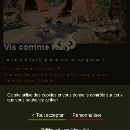
Vis comme Naly
Joue au petit Cro-Mignon dans le mini campement !
Accès en continu de 11h à 19h
Pour les enfants de moins de 6 ans & accompagnateur
Durée d’environ 20 minutes
Espace Animations (Mini campement).
Ce site utilise des cookies et vous donne le contrôle sur ceux
que vous souhaitez activer
Visite flash
Ma première expo
Tout accepter
Personnaliser
Découvrez en famille l’exposition
Politique de confidentialité