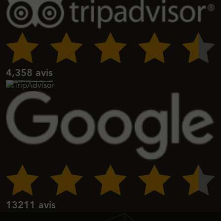
4,358
avis
13211 avis