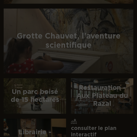
Grotte Chauvet, l'aventure
scientifique
Restauration -
Un parc boisé
Aux Plateau du
de 15 hectares
Razal
consulter le plan
Librairie -
interactif