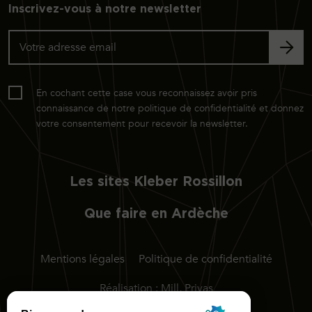
Inscrivez-vous à notre newsletter
En cochant cette case vous reconnaissez avoir pris
connaissance de notre politique de confidentialité et donnez
votre consentement pour recevoir la newsletter.
Les sites Kleber Rossillon
Que faire en Ardèche
Mentions légales
Politique de confidentialité
Réalisation :
Mill, Privas