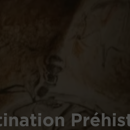
Soirées de Ch
ination Préhis