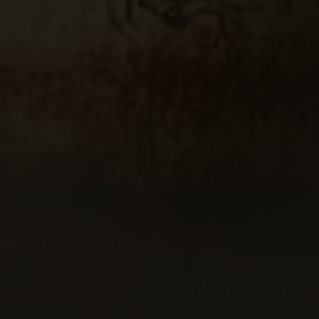
rcours lumineux et sonore - Animations - Théâtre burles