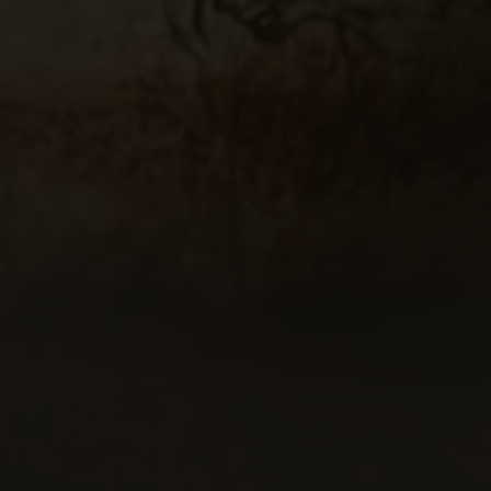
rcours lumineux et sonore - Animations - Théâtre burles