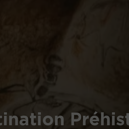
Soirées de Ch
ination Préhis