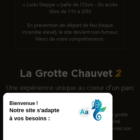
« Ludo Steppe » (salle de l’Ours – En accès
libre de 11h à 20h)
En prévention de départ de feu (risque
incendie élevé),
le site devient non-fumeur.
Merci de votre compréhension.
2
La Grotte Chauvet
Une expérience unique au coeur d’un parc
de 15 hectares
Inscrite au patrimoine mondial de l’Unesco, la grotte
Chauvet rassemble des dessins d’une qualité
exceptionnelle datés d’il y a 36 000 ans. Découvrez son
espace de restitution !