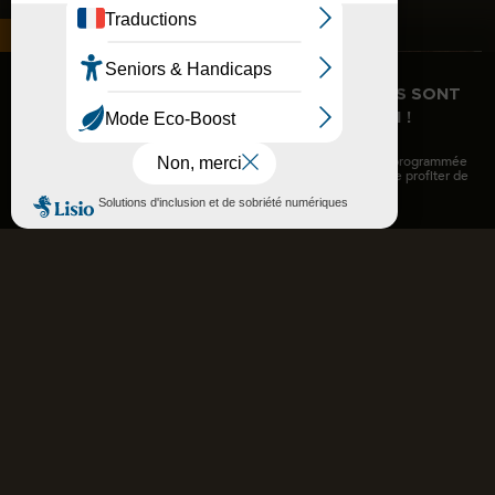
COMPLET CE JOUR - DES BILLETS SOIRÉES SONT
ENCORE DISPONIBLES AUJOURD'HUI !
Chers visiteurs,
Notre site est complet ce jour ! Si votre visite de la grotte est programmée
après
22h
, nous vous invitons à arriver
à partir de 18h15
afin de profiter de
l’ensemble des espaces du site en amont.
La grotte
La plus grande restitution de grotte
ornée au monde