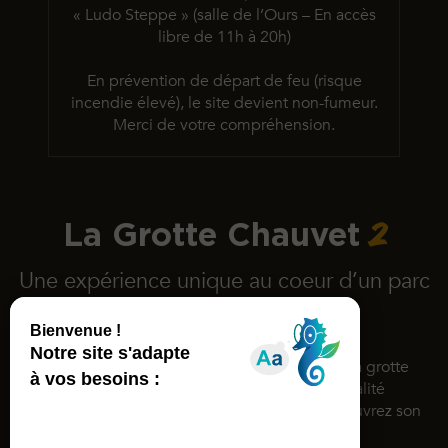
« Ludo Steppe » (salle de l’Ours – En accès
libre de 11h à 20h)
En prévention de départ de feu (risque
incendie élevé),
le site devient non-fumeur.
Merci de votre compréhension.
2
La Grotte Chauvet
Une expérience unique au coeur d’un parc
de 15 hectares
Inscrite au patrimoine mondial de l’Unesco, la grotte
Chauvet rassemble des dessins d’une qualité
exceptionnelle datés d’il y a 36 000 ans. Découvrez son
espace de restitution !