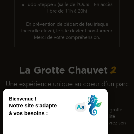
« Ludo Steppe » (salle de l’Ours – En accès
libre de 11h à 20h)
En prévention de départ de feu (risque
incendie élevé),
le site devient non-fumeur.
Merci de votre compréhension.
2
La Grotte Chauvet
Une expérience unique au coeur d’un parc
de 15 hectares
Inscrite au patrimoine mondial de l’Unesco, la grotte
Chauvet rassemble des dessins d’une qualité
exceptionnelle datés d’il y a 36 000 ans. Découvrez son
espace de restitution !